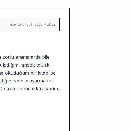
üzerine gel veya tıkla
n zorlu aramalarda bile
yguladığım, ancak teknik
ine okuduğum bir kitap ise
tığım yeni araştırmaları
stratejilerini aktaracağım.