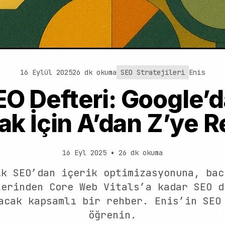
16 Eylül 2025
26 dk okuma
SEO Stratejileri
Enis
EO Defteri: Google’
k İçin A’dan Z’ye 
16 Eyl 2025
•
26 dk okuma
ik SEO’dan içerik optimizasyonuna, bac
lerinden Core Web Vitals’a kadar SEO d
acak kapsamlı bir rehber. Enis’in SEO
öğrenin.