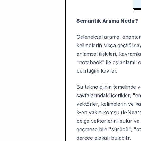
Semantik Arama Nedir?
Geleneksel arama, anahtar 
kelimelerin sıkça geçtiği s
anlamsal ilişkileri, kavram
"notebook" ile eş anlamlı ol
belirttiğini kavrar.
Bu teknolojinin temelinde
sayfalarındaki içerikler, "
vektörler, kelimelerin ve k
k-en yakın komşu (k-Neares
belge vektörlerini bulur ve
geçmese bile "sürücü", "oto
derece alakalı bulabilir.