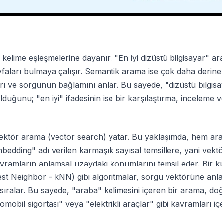
kelime eşleşmelerine dayanır. "En iyi dizüstü bilgisayar" a
ayfaları bulmaya çalışır. Semantik arama ise çok daha derine 
ları ve sorgunun bağlamını anlar. Bu sayede, "dizüstü bilgisa
duğunu; "en iyi" ifadesinin ise bir karşılaştırma, inceleme v
 vektör arama (vector search) yatar. Bu yaklaşımda, hem a
embedding" adı verilen karmaşık sayısal temsillere, yani vek
avramların anlamsal uzaydaki konumlarını temsil eder. Bir k
t Neighbor - kNN) gibi algoritmalar, sorgu vektörüne anl
 sıralar. Bu sayede, "araba" kelimesini içeren bir arama, d
mobil sigortası" veya "elektrikli araçlar" gibi kavramları i