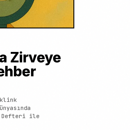
da Zirveye
Rehber
klink
ünyasında
 Defteri ile