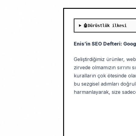
🤖
Dürüstlük ilkesi
Enis’in SEO Defteri: Goo
Geliştirdiğimiz ürünler, we
zirvede olmamızın sırrını sı
kuralların çok ötesinde ol
bu sezgisel adımları doğrul
harmanlayarak, size sadece 