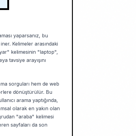
raması yaparsanız, bu
iner. Kelimeler arasındaki
yar" kelimesinin "laptop",
eya tavsiye arayışını
rama sorguları hem de web
törlere dönüştürülür. Bu
ullanıcı arama yaptığında,
amsal olarak en yakın olan
oğrudan "araba" kelimesi
çeren sayfaları da son