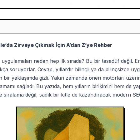
gle’da Zirveye Çıkmak İçin A’dan Z’ye Rehber
b uygulamaları neden hep ilk sırada? Bu bir tesadüf değil. E
kça soruyorlar. Cevap, yıllardır bilinçli ya da bilinçsizce u
an bir yaklaşımda gizli. Yakın zamanda öneri motorları üzer
amamı sağladı. Bu yazıda, hem yılların birikimini hem de yap
sıralama değil, sadık bir kitle de kazandıracak modern SEO 