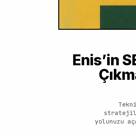
Enis’in S
Çıkma
Tekn
strateji
yolunuzu aç