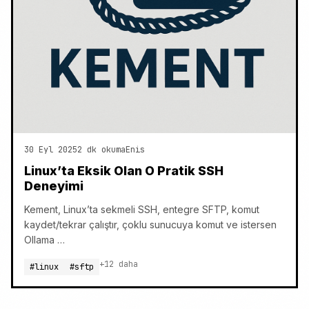
30 Eyl 2025
2 dk okuma
Enis
Linux’ta Eksik Olan O Pratik SSH
Deneyimi
Kement, Linux’ta sekmeli SSH, entegre SFTP, komut
kaydet/tekrar çalıştır, çoklu sunucuya komut ve istersen
Ollama …
+12 daha
#linux
#sftp